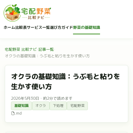
ホーム
比較表
サービス一覧
選び方ガイド
野菜の基礎知識
宅配野菜 比較ナビ
›
記事一覧
›
オクラの基礎知識：うぶ毛と粘りを生かす使い方
オクラの基礎知識：うぶ毛と粘りを
生かす使い方
2026年5月30日
・
約2分で読めます
基礎知識
オクラ
下処理
宅配野菜
.md