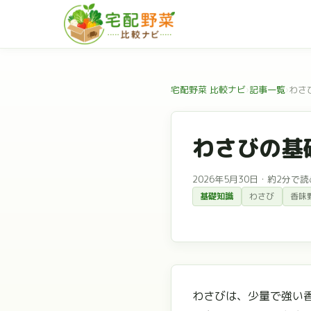
宅配野菜 比較ナビ
›
記事一覧
›
わさ
わさびの基
2026年5月30日
・
約2分で読
基礎知識
わさび
香味
わさびは、少量で強い