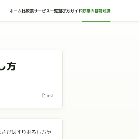
ホーム
比較表
サービス一覧
選び方ガイド
野菜の基礎知識
し方
.md
わさびはすりおろし方や